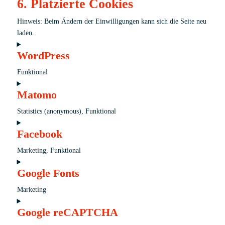
6. Platzierte Cookies
Hinweis: Beim Ändern der Einwilligungen kann sich die Seite neu
laden.
WordPress
Funktional
Einwilligung
Matomo
für
Dienst
Statistics (anonymous), Funktional
Wordpress
Einwilligung
Facebook
für
Dienst
Marketing, Funktional
Matomo
Einwilligung
Google Fonts
für
Dienst
Marketing
Facebook
Einwilligung
Google reCAPTCHA
für
Dienst