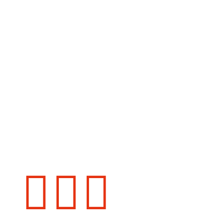


