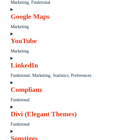
Marketing, Funktional
Google
Einwilligung
Fonts
Google Maps
für
Dienst
Marketing
Google
Einwilligung
Recaptcha
YouTube
für
Dienst
Marketing
Google
Einwilligung
Maps
LinkedIn
für
Dienst
Funktional, Marketing, Statistics, Preferences
Youtube
Einwilligung
Complianz
für
Dienst
Funktional
Linkedin
Einwilligung
Divi (Elegant Themes)
für
Dienst
Funktional
Complianz
Einwilligung
Sonstiges
für